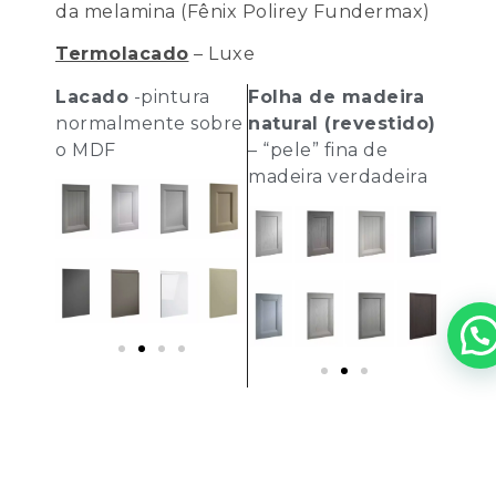
da melamina (Fênix Polirey Fundermax)
Termolacado
– Luxe
Lacado
-pintura
Folha de madeira
normalmente sobre
natural
(revestido)
o MDF
– “pele” fina de
madeira verdadeira
Podemos ajudar? Estamos online!
TAMPOS