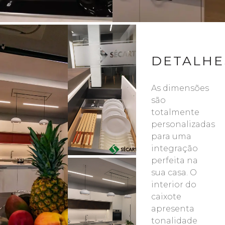
DETALHE
As dimensões
são
totalmente
personalizadas
para uma
integração
perfeita na
sua casa. O
interior do
caixote
apresenta
tonalidade