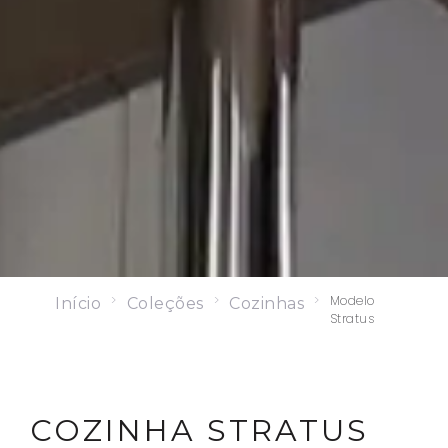
>
>
>
Modelo
Início
Coleções
Cozinhas
Stratus
COZINHA STRATUS