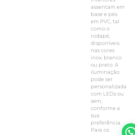
assentam em
base e pés
em PVC, tal
como o
rodapé,
disponíveis
nas cores
inox, branco
ou preto. A
iluminação
pode ser
personalizada
com LEDs ou
sem,
conforme a
sua
preferência.
Para os
Podemos ajudar? Estamos online!