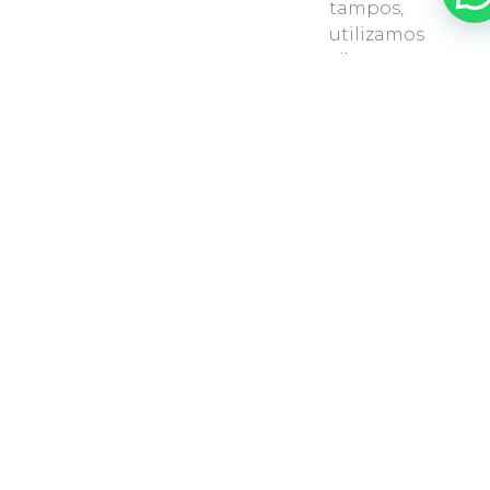
tampos,
utilizamos
Silestone,
Dekton ou
Corian
, entre
outras
soluções à
sua escolha.
UMA INFINIDADE DE
COMBINAÇÕES
No modelo Stratus, a durabilidade do
estratificado encontra uma paleta de