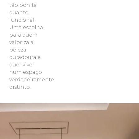
tão bonita
quanto
funcional.
Uma escolha
para quem
valoriza a
beleza
duradoura e
quer viver
num espaço
verdadeiramente
distinto.