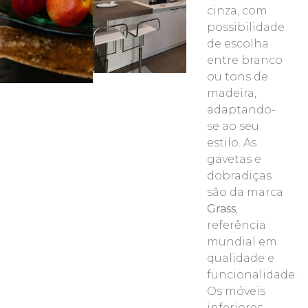
cinza, com
possibilidade
de escolha
entre branco
ou tons de
madeira,
adaptando-
se ao seu
estilo. As
gavetas e
dobradiças
são da marca
Grass
,
referência
mundial em
qualidade e
funcionalidade.
Os móveis
inferiores