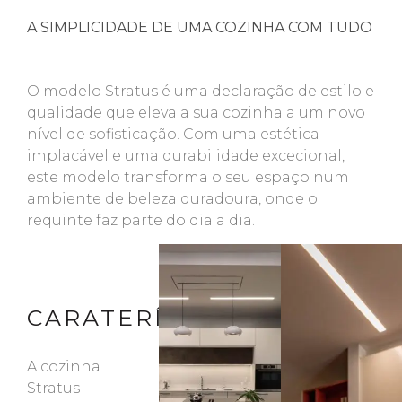
A SIMPLICIDADE DE UMA COZINHA COM TUDO
O modelo Stratus é uma declaração de estilo e
qualidade que eleva a sua cozinha a um novo
nível de sofisticação. Com uma estética
implacável e uma durabilidade excecional,
este modelo transforma o seu espaço num
ambiente de beleza duradoura, onde o
requinte faz parte do dia a dia.
CARATERÍSTICAS
A cozinha
Stratus