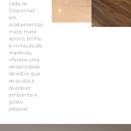
cada lar.
Disponível
em
acabamentos
mate, mate
áptico, brilho
e imitação de
madeiras,
oferece uma
versatilidade
de estilo que
se ajusta a
qualquer
ambiente e
gosto
pessoal.