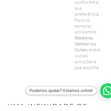
conforme a
sua
preferência.
Para os
tampos,
utilizamos
Silestone,
Dekton ou
Corian
, entre
outras
soluções à
sua escolha.
UMA INFINIDADE DE