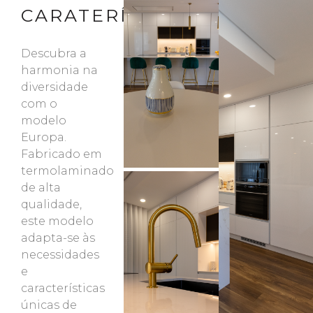
CARATERÍSTICAS
Descubra a
harmonia na
diversidade
com o
modelo
Europa.
Fabricado em
termolaminado
de alta
qualidade,
este modelo
adapta-se às
necessidades
e
características
únicas de