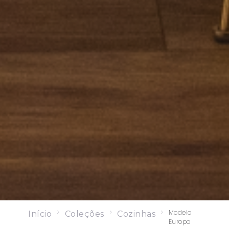
>
>
>
Modelo
Início
Coleções
Cozinhas
Europa