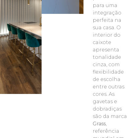
para uma
integração
perfeita na
sua casa. O
interior do
caixote
apresenta
tonalidade
cinza, com
flexibilidade
de escolha
entre outras
cores. As
gavetas e
dobradiças
são da marca
Grass
,
referência