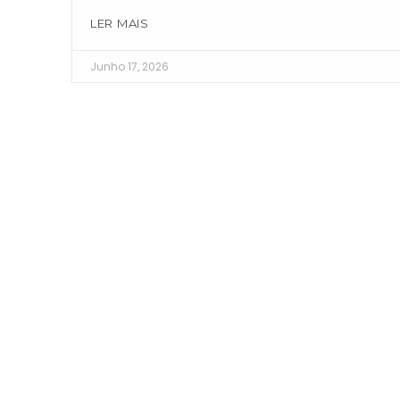
LER MAIS
Junho 17, 2026
Made In Portugal,
Designed Four
You