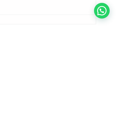
Podemos ajudar? Estamos online!
VISEU
SÉCARTE ALGARVE
nio 39-43, 3500-693
N125 536, 8100-068 Quarteira
Ver no mapa
a
+351 232 431 676
676
(chamada para a rede fixa nacional)
de fixa nacional)
geral@secarte.pt
.pt