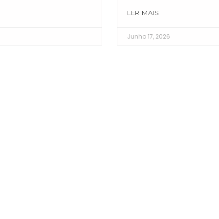
LER MAIS
Junho 17, 2026
SÉCARTE FÁBRICA
SÉCARTE 
Rua da Gândara, 3510-674 Viseu
Rua Santo Antó
Viseu
Ver no mapa
Ver no map
+351 232 411 434
+351 232 431 
(chamada para a rede fixa nacional)
(chamada para a re
geral@secarte.pt
geral@secarte