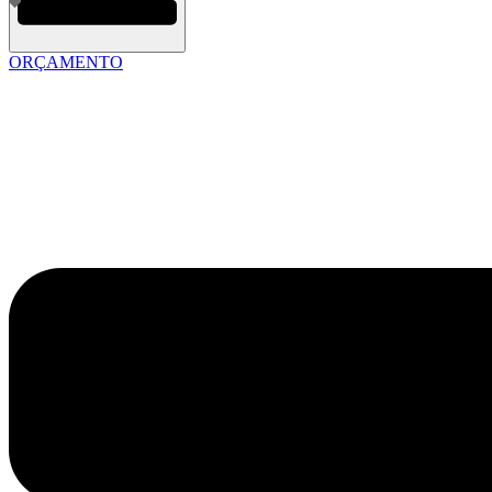
ORÇAMENTO